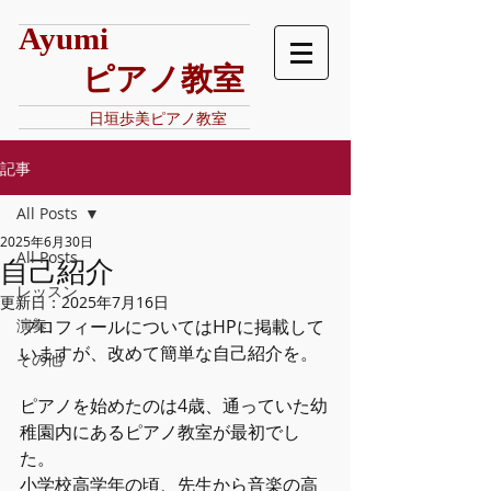
Ayumi
​ ピアノ教室
日垣歩美ピアノ教室
記事
All Posts
2025年6月30日
All Posts
自己紹介
レッスン
更新日：
2025年7月16日
演奏
プロフィールについてはHPに掲載して
いますが、改めて簡単な自己紹介を。
その他
ピアノを始めたのは4歳、通っていた幼
稚園内にあるピアノ教室が最初でし
た。
小学校高学年の頃、先生から音楽の高